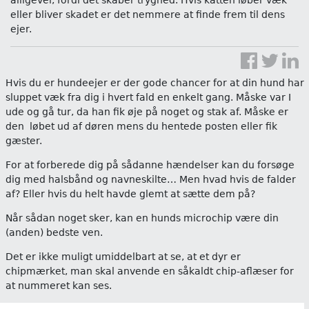
eller bliver skadet er det nemmere at finde frem til dens
ejer.
Hvis du er hundeejer er der gode chancer for at din hund har
sluppet væk fra dig i hvert fald en enkelt gang. Måske var I
ude og gå tur, da han fik øje på noget og stak af. Måske er
den løbet ud af døren mens du hentede posten eller fik
gæster.
For at forberede dig på sådanne hændelser kan du forsøge
dig med halsbånd og navneskilte… Men hvad hvis de falder
af? Eller hvis du helt havde glemt at sætte dem på?
Når sådan noget sker, kan en hunds microchip være din
(anden) bedste ven.
Det er ikke muligt umiddelbart at se, at et dyr er
chipmærket, man skal anvende en såkaldt chip-aflæser for
at nummeret kan ses.